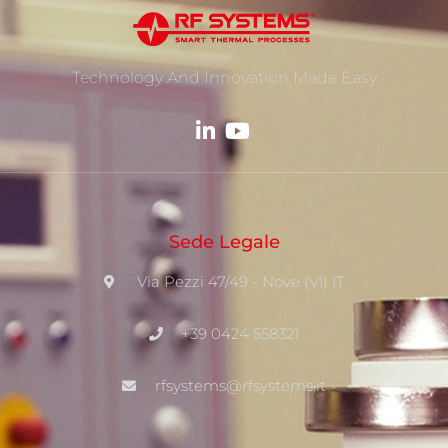
Technology And Innovation Made Easy
Sede Legale
Via Pezzi 47/49 - Nove (VI) IT
+39 0424 558321
rfsystems@rfsystems.it