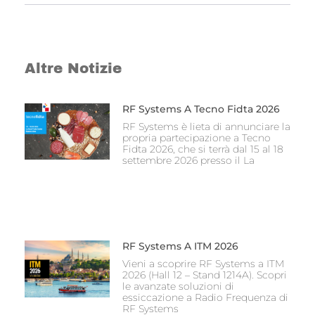
Altre Notizie
RF Systems A Tecno Fidta 2026
RF Systems è lieta di annunciare la
propria partecipazione a Tecno
Fidta 2026, che si terrà dal 15 al 18
settembre 2026 presso il La
RF Systems A ITM 2026
Vieni a scoprire RF Systems a ITM
2026 (Hall 12 – Stand 1214A). Scopri
le avanzate soluzioni di
essiccazione a Radio Frequenza di
RF Systems