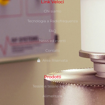
Link Veloci
Chi siamo
Tecnologia a Radiofrequenza
FAQ
News ed eventi
Contatti
Area Riservata
Prodotti
Tessile e tessile-tecnico
Alimentare