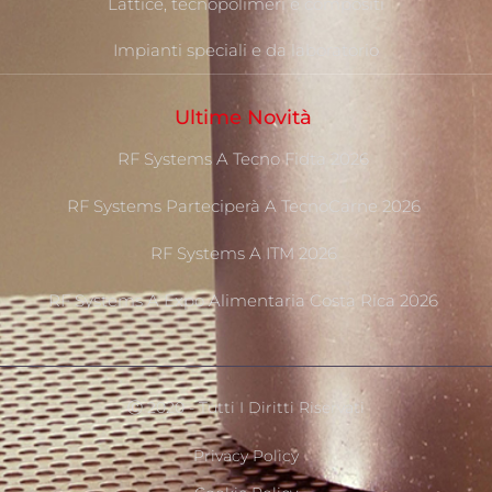
Lattice, tecnopolimeri e compositi
Impianti speciali e da laboratorio
Ultime Novità
RF Systems A Tecno Fidta 2026
RF Systems Parteciperà A TecnoCarne 2026
RF Systems A ITM 2026
RF Systems A Expo Alimentaria Costa Rica 2026
Ⓒ 2020 - Tutti I Diritti Riservati
Privacy Policy