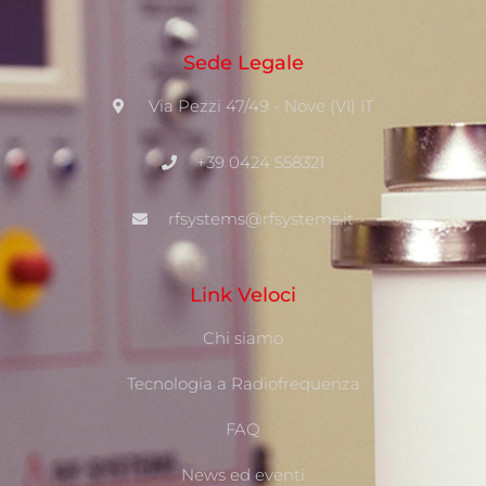
Sede Legale
Via Pezzi 47/49 - Nove (VI) IT
+39 0424 558321
rfsystems@rfsystems.it
Link Veloci
Chi siamo
Tecnologia a Radiofrequenza
FAQ
News ed eventi