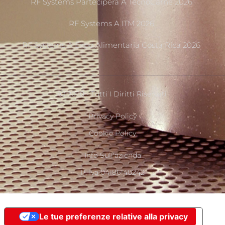
RF Systems Parteciperà A TecnoCarne 2026
RF Systems A ITM 2026
RF Systems A Expo Alimentaria Costa Rica 2026
Ⓒ 2020 - Tutti I Diritti Riservati
Privacy Policy
Cookie Policy
Info Sull'azienda
P. Iva 04186140242
Le tue preferenze relative alla privacy