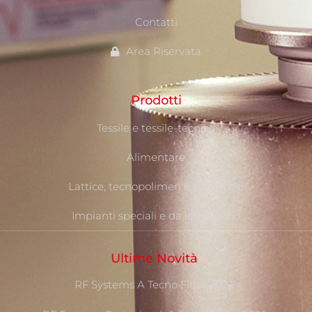
Contatti
Area Riservata
Prodotti
Tessile e tessile-tecnico
Alimentare
Lattice, tecnopolimeri e compositi
Impianti speciali e da laboratorio
Ultime Novità
RF Systems A Tecno Fidta 2026