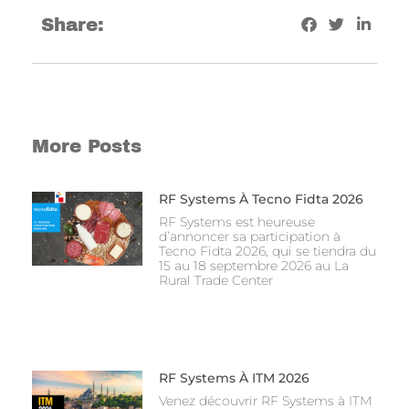
Share:
More Posts
RF Systems À Tecno Fidta 2026
RF Systems est heureuse
d’annoncer sa participation à
Tecno Fidta 2026, qui se tiendra du
15 au 18 septembre 2026 au La
Rural Trade Center
RF Systems À ITM 2026
Venez découvrir RF Systems à ITM