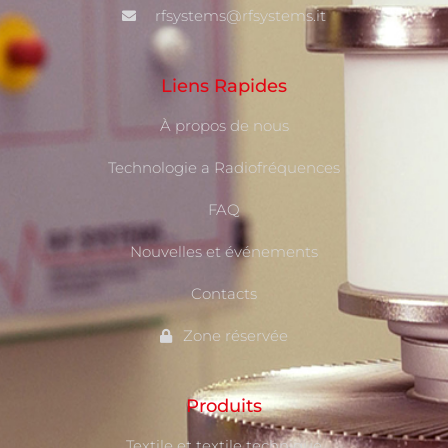
rfsystems@rfsystems.it
Liens Rapides
À propos de nous
Technologie a Radiofréquences
FAQ
Nouvelles et événements
Contacts
Zone réservée
Produits
Textile et textile technique