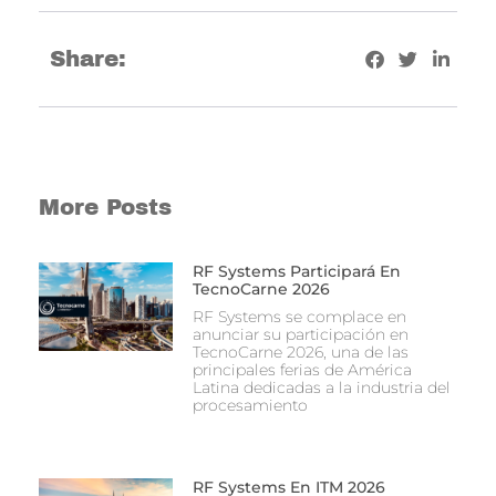
Share:
More Posts
RF Systems Participará En
TecnoCarne 2026
RF Systems se complace en
anunciar su participación en
TecnoCarne 2026, una de las
principales ferias de América
Latina dedicadas a la industria del
procesamiento
RF Systems En ITM 2026