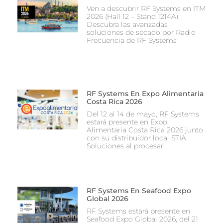
Ven a descubrir RF Systems en ITM
2026 (Hall 12 – Stand 1214A).
Descubra las avanzadas
soluciones de secado por Radio
Frecuencia de RF Systems
RF Systems En Expo Alimentaria
Costa Rica 2026
Del 12 al 14 de mayo, RF Systems
estará presente en Expo
Alimentaria Costa Rica 2026 junto
con su distribuidor local STIA
Soluciones al procesar
RF Systems En Seafood Expo
Global 2026
RF Systems estará presente en
Seafood Expo Global 2026, del 21