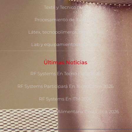
Textil y Tecnico textil
Procesamiento de alimentos
Látex, tecnopolímeros, composites
Lab y equipamientos especiales
Últimas Noticias
RF Systems En Tecno Fidta 2026
RF Systems Participará En TecnoCarne 2026
RF Systems En ITM 2026
RF Systems En Expo Alimentaria Costa Rica 2026