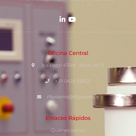
Oficina Central
Via Pezzi 47/49 - Nove (VI) IT
+39 0424 558321
rfsystems@rfsystems.it
Enlaces Rápidos
Quiénes somos