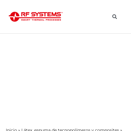
Inicio
»
Látex, espuma de tecnopolímeros y composites
»