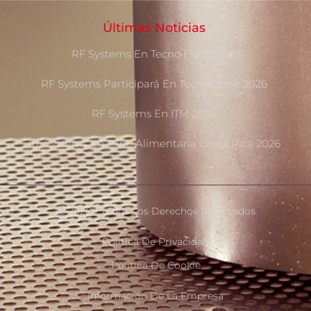
Últimas Noticias
RF Systems En Tecno Fidta 2026
RF Systems Participará En TecnoCarne 2026
RF Systems En ITM 2026
RF Systems En Expo Alimentaria Costa Rica 2026
Ⓒ 2020 - Todos Los Derechos Reservados
Politica De Privacidad
Politica De Cookie
Información De La Empresa